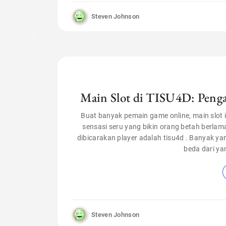
Steven Johnson
Main Slot di TISU4D: Penga
Buat banyak pemain game online, main slot i
sensasi seru yang bikin orang betah berlam
dibicarakan player adalah tisu4d . Banyak y
beda dari ya
Steven Johnson