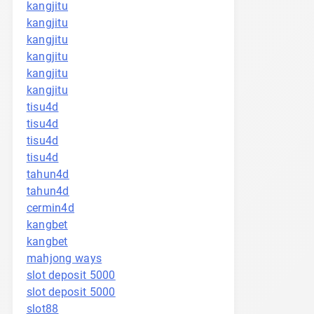
kangjitu
kangjitu
kangjitu
kangjitu
kangjitu
kangjitu
tisu4d
tisu4d
tisu4d
tisu4d
tahun4d
tahun4d
cermin4d
kangbet
kangbet
mahjong ways
slot deposit 5000
slot deposit 5000
slot88