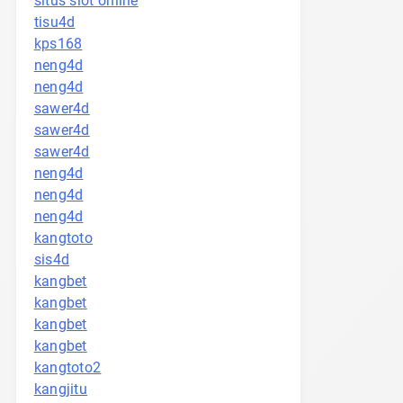
situs slot online
tisu4d
kps168
neng4d
neng4d
sawer4d
sawer4d
sawer4d
neng4d
neng4d
neng4d
kangtoto
sis4d
kangbet
kangbet
kangbet
kangbet
kangtoto2
kangjitu