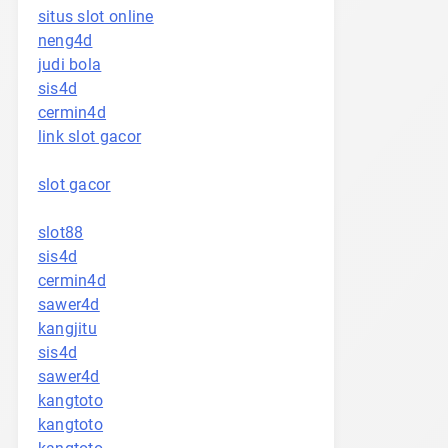
situs slot online
neng4d
judi bola
sis4d
cermin4d
link slot gacor
slot gacor
slot88
sis4d
cermin4d
sawer4d
kangjitu
sis4d
sawer4d
kangtoto
kangtoto