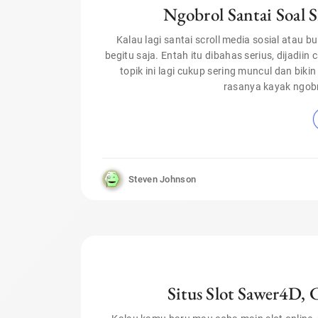
Ngobrol Santai Soal
Kalau lagi santai scroll media sosial atau 
begitu saja. Entah itu dibahas serius, dijadii
topik ini lagi cukup sering muncul dan b
rasanya kayak ngobro
Steven Johnson
Situs Slot Sawer4D,