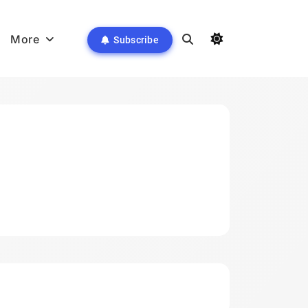
More
Subscribe