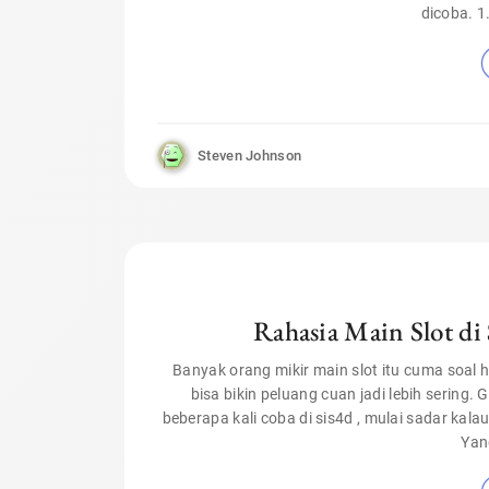
dicoba. 1
Steven Johnson
Rahasia Main Slot di
Banyak orang mikir main slot itu cuma soal 
bisa bikin peluang cuan jadi lebih sering. 
beberapa kali coba di sis4d , mulai sadar kal
Yan