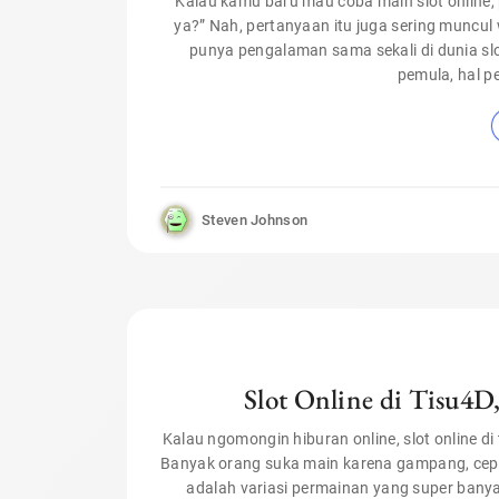
Kalau kamu baru mau coba main slot online, p
ya?” Nah, pertanyaan itu juga sering muncul
punya pengalaman sama sekali di dunia slo
pemula, hal p
Steven Johnson
Slot Online di Tisu4D
Kalau ngomongin hiburan online, slot online di
Banyak orang suka main karena gampang, cepat
adalah variasi permainan yang super banyak