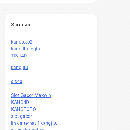
Sponsor
kangtoto2
kangjitu login
TISU4D
kangjitu
sis4d
Slot Gacor Maxwin
KANG4D
KANGTOTO
slot gacor
link alternatif kangjitu