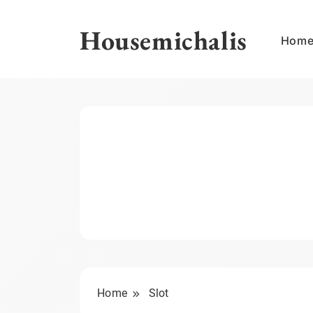
Skip
to
Housemichalis
Hom
content
Home
Slot