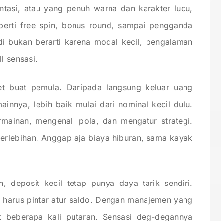
antasi, atau yang penuh warna dan karakter lucu,
seperti free spin, bonus round, sampai pengganda
di bukan berarti karena modal kecil, pengalaman
l sensasi.
et buat pemula. Daripada langsung keluar uang
nnya, lebih baik mulai dari nominal kecil dulu.
ermainan, mengenali pola, dan mengatur strategi.
berlebihan. Anggap aja biaya hiburan, sama kayak
 deposit kecil tetap punya daya tarik sendiri.
a harus pintar atur saldo. Dengan manajemen yang
at beberapa kali putaran. Sensasi deg-degannya