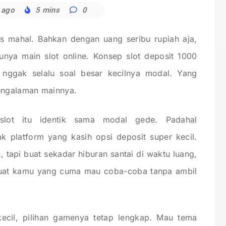
 ago
5 mins
0
us mahal. Bahkan dengan uang seribu rupiah aja,
nya main slot online. Konsep slot deposit 1000
u nggak selalu soal besar kecilnya modal. Yang
pengalaman mainnya.
slot itu identik sama modal gede. Padahal
 platform yang kasih opsi deposit super kecil.
, tapi buat sekadar hiburan santai di waktu luang,
 buat kamu yang cuma mau coba-coba tanpa ambil
kecil, pilihan gamenya tetap lengkap. Mau tema