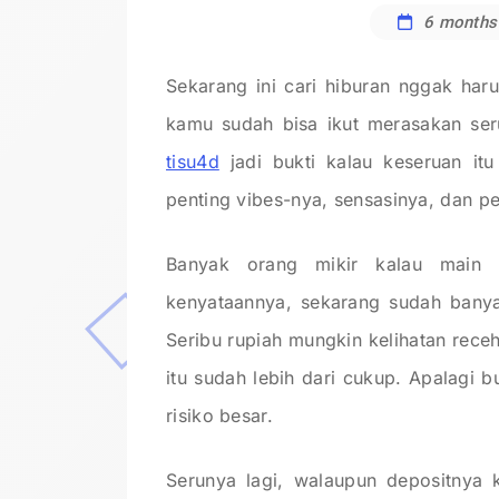
6 months
Sekarang ini cari hiburan nggak har
kamu sudah bisa ikut merasakan seru
tisu4d
jadi bukti kalau keseruan it
penting vibes-nya, sensasinya, dan 
Banyak orang mikir kalau main 
kenyataannya, sekarang sudah banyak
Seribu rupiah mungkin kelihatan receh
itu sudah lebih dari cukup. Apalagi
risiko besar.
Serunya lagi, walaupun depositnya 