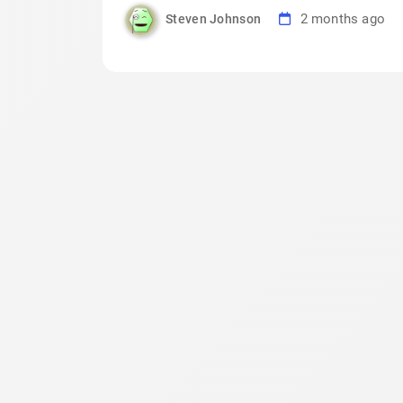
2 months ago
Steven Johnson