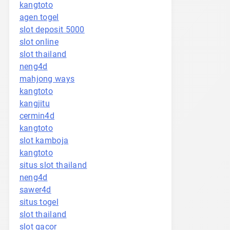
kangtoto
agen togel
slot deposit 5000
slot online
slot thailand
neng4d
mahjong ways
kangtoto
kangjitu
cermin4d
kangtoto
slot kamboja
kangtoto
situs slot thailand
neng4d
sawer4d
situs togel
slot thailand
slot gacor