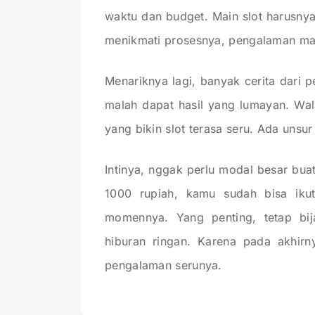
waktu dan budget. Main slot harusnya
menikmati prosesnya, pengalaman mai
Menariknya lagi, banyak cerita dari 
malah dapat hasil yang lumayan. Wala
yang bikin slot terasa seru. Ada unsur
Intinya, nggak perlu modal besar bua
1000 rupiah, kamu sudah bisa iku
momennya. Yang penting, tetap bija
hiburan ringan. Karena pada akhirn
pengalaman serunya.