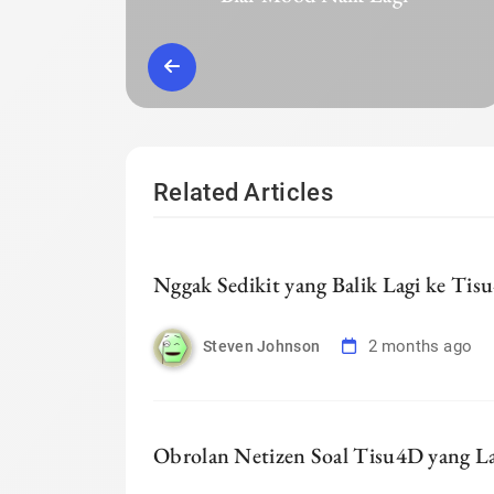
Related Articles
Nggak Sedikit yang Balik Lagi ke Tis
2 months ago
Steven Johnson
Obrolan Netizen Soal Tisu4D yang La