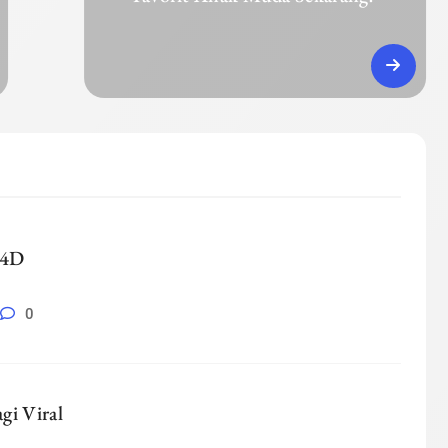
u4D
0
gi Viral