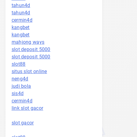
tahun4d
tahun4d
cermin4d
kangbet
kangbet
mahjong ways
slot deposit 5000
slot deposit 5000
slot88
situs slot online
neng4d
judi bola
sis4d
cermin4d
link slot gacor
slot gacor