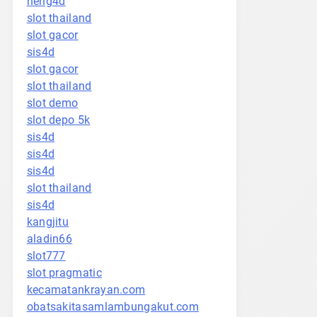
neng4d
slot thailand
slot gacor
sis4d
slot gacor
slot thailand
slot demo
slot depo 5k
sis4d
sis4d
sis4d
slot thailand
sis4d
kangjitu
aladin66
slot777
slot pragmatic
kecamatankrayan.com
obatsakitasamlambungakut.com