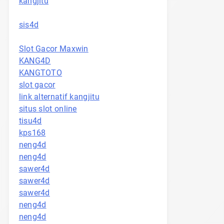
kangjitu
sis4d
Slot Gacor Maxwin
KANG4D
KANGTOTO
slot gacor
link alternatif kangjitu
situs slot online
tisu4d
kps168
neng4d
neng4d
sawer4d
sawer4d
sawer4d
neng4d
neng4d