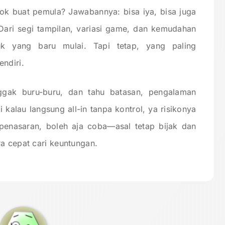
k buat pemula? Jawabannya: bisa iya, bisa juga
Dari segi tampilan, variasi game, dan kemudahan
 yang baru mulai. Tapi tetap, yang paling
ndiri.
ggak buru-buru, dan tahu batasan, pengalaman
kalau langsung all-in tanpa kontrol, ya risikonya
penasaran, boleh aja coba—asal tetap bijak dan
ra cepat cari keuntungan.