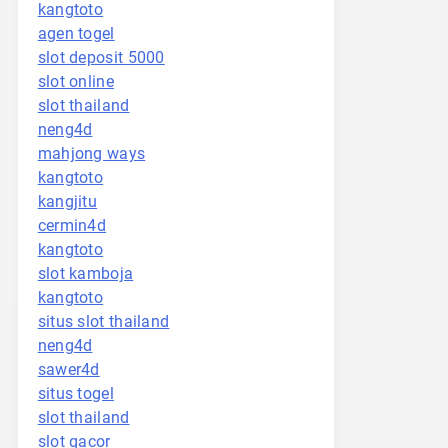
kangtoto
agen togel
slot deposit 5000
slot online
slot thailand
neng4d
mahjong ways
kangtoto
kangjitu
cermin4d
kangtoto
slot kamboja
kangtoto
situs slot thailand
neng4d
sawer4d
situs togel
slot thailand
slot gacor