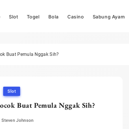
e
Slot
Togel
Bola
Casino
Sabung Ayam
cok Buat Pemula Nggak Sih?
Slot
Cocok Buat Pemula Nggak Sih?
Steven Johnson