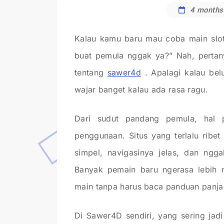
4 months
Kalau kamu baru mau coba main slot o
buat pemula nggak ya?” Nah, pertan
tentang
sawer4d
. Apalagi kalau bel
wajar banget kalau ada rasa ragu.
Dari sudut pandang pemula, hal p
penggunaan. Situs yang terlalu ribet 
simpel, navigasinya jelas, dan ngga
Banyak pemain baru ngerasa lebih 
main tanpa harus baca panduan panja
Di Sawer4D sendiri, yang sering jad