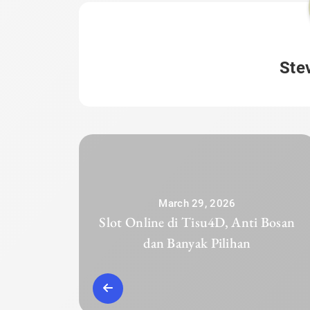
Ste
March 29, 2026
Slot Online di Tisu4D, Anti Bosan
dan Banyak Pilihan