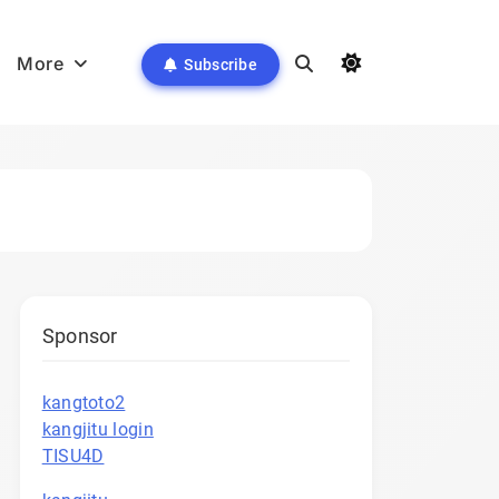
More
Subscribe
Sponsor
kangtoto2
kangjitu login
TISU4D