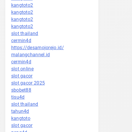
kangtoto2
kangtoto2
kangtoto2
kangtoto2
slot thailand
cermin4d
https://desamojorejo.id/
malangchannel.id
cermin4d
slot online
slot gacor
slot gacor 2025
sbobet88
tisu4d
slot thailand
tahun4d
kangtoto
slot gacor