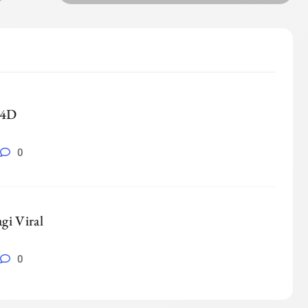
u4D
0
gi Viral
0