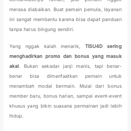
merasa diabaikan. Buat pemain pemula, layanan
ini sangat membantu karena bisa dapat panduan
tanpa harus bingung sendiri.
Yang nggak kalah menarik,
TISU4D sering
menghadirkan promo dan bonus yang masuk
akal
. Bukan sekadar janji manis, tapi benar-
benar bisa dimanfaatkan pemain untuk
menambah modal bermain. Mulai dari bonus
member baru, bonus harian, sampai event-event
khusus yang bikin suasana permainan jadi lebih
hidup.