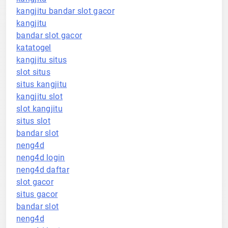
kangjitu bandar slot gacor
kangjitu
bandar slot gacor
katatogel
kangjitu situs
slot situs
situs kangjitu
kangjitu slot
slot kangjitu
situs slot
bandar slot
neng4d
neng4d login
neng4d daftar
slot gacor
situs gacor
bandar slot
neng4d