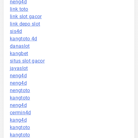
neng4d
link toto
link slot gacor
link depo slot
sis4d
kangtoto 4d
danaslot
kangbet
situs slot gacor
jayaslot
neng4d
neng4d
nengtoto
kangtoto
neng4d
cermin4d
kang4d
kangtoto
kangtoto