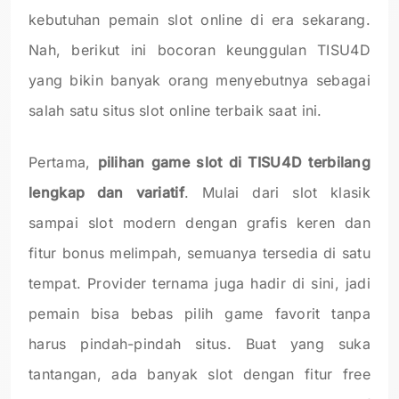
kebutuhan pemain slot online di era sekarang.
Nah, berikut ini bocoran keunggulan TISU4D
yang bikin banyak orang menyebutnya sebagai
salah satu situs slot online terbaik saat ini.
Pertama,
pilihan game slot di TISU4D terbilang
lengkap dan variatif
. Mulai dari slot klasik
sampai slot modern dengan grafis keren dan
fitur bonus melimpah, semuanya tersedia di satu
tempat. Provider ternama juga hadir di sini, jadi
pemain bisa bebas pilih game favorit tanpa
harus pindah-pindah situs. Buat yang suka
tantangan, ada banyak slot dengan fitur free