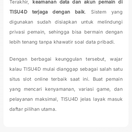
Terakhir,
keamanan data dan akun pemain di
TISU4D terjaga dengan baik
. Sistem yang
digunakan sudah disiapkan untuk melindungi
privasi pemain, sehingga bisa bermain dengan
lebih tenang tanpa khawatir soal data pribadi.
Dengan berbagai keunggulan tersebut, wajar
kalau TISU4D mulai dianggap sebagai salah satu
situs slot online terbaik saat ini. Buat pemain
yang mencari kenyamanan, variasi game, dan
pelayanan maksimal, TISU4D jelas layak masuk
daftar pilihan utama.