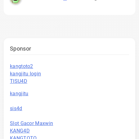
Sponsor
kangtoto2
kangjitu login
TISU4D
kangjitu
sis4d
Slot Gacor Maxwin
KANG4D
KANGTOTO