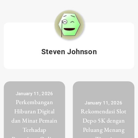
Steven Johnson
January 11, 2026
Perkembangan
January 11, 2026
Hiburan Digital
Rekomendasi Slot
dan Minat Pemain
Depo 5K dengan
Terhadap
Peluang Menang