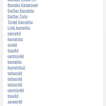
Bandar Katatogel
Daftar Kangjitu
Daftar Toto
Togel Kangjitu
Link kangjitu
neng4d
kangtoto
sis4d
tisu4d
cermin4d
kangjitu
kangtoto2
tahun4d
tahun4d
tahun4d
cermin4d
tisu4d
sawer4d