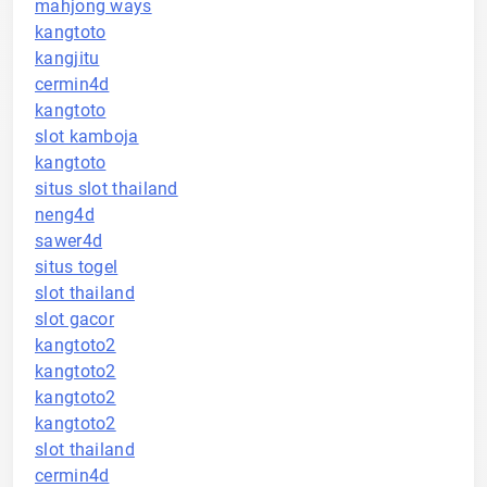
mahjong ways
kangtoto
kangjitu
cermin4d
kangtoto
slot kamboja
kangtoto
situs slot thailand
neng4d
sawer4d
situs togel
slot thailand
slot gacor
kangtoto2
kangtoto2
kangtoto2
kangtoto2
slot thailand
cermin4d