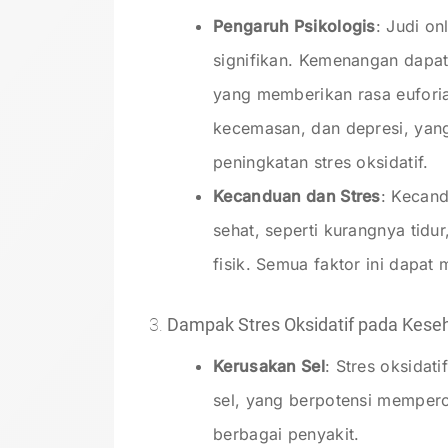
Pengaruh Psikologis
: Judi o
signifikan. Kemenangan dap
yang memberikan rasa eufori
kecemasan, dan depresi, yan
peningkatan stres oksidatif.
Kecanduan dan Stres
: Kecand
sehat, seperti kurangnya tidu
fisik. Semua faktor ini dapat
3.
Dampak Stres Oksidatif pada Kese
Kerusakan Sel
: Stres oksidat
sel, yang berpotensi memper
berbagai penyakit.