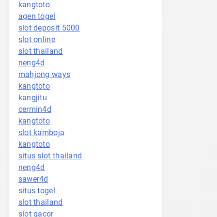
kangtoto
agen togel
slot deposit 5000
slot online
slot thailand
neng4d
mahjong ways
kangtoto
kangjitu
cermin4d
kangtoto
slot kamboja
kangtoto
situs slot thailand
neng4d
sawer4d
situs togel
slot thailand
slot gacor