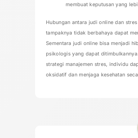
membuat keputusan yang lebih
Hubungan antara judi online dan stre
tampaknya tidak berbahaya dapat memi
Sementara judi online bisa menjadi h
psikologis yang dapat ditimbulkanny
strategi manajemen stres, individu da
oksidatif dan menjaga kesehatan seca