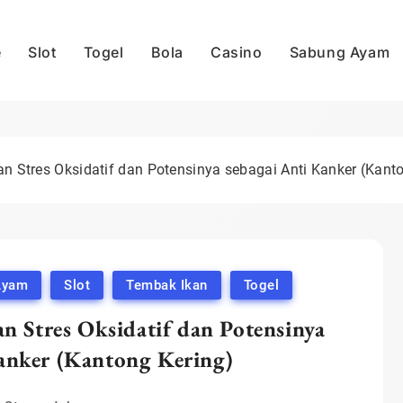
e
Slot
Togel
Bola
Casino
Sabung Ayam
n Stres Oksidatif dan Potensinya sebagai Anti Kanker (Kant
Ayam
Slot
Tembak Ikan
Togel
n Stres Oksidatif dan Potensinya
anker (Kantong Kering)