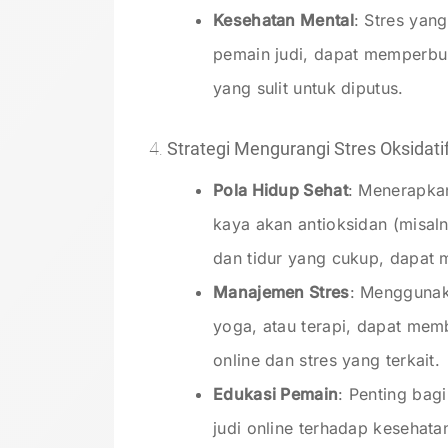
Kesehatan Mental
: Stres yan
pemain judi, dapat memperbur
yang sulit untuk diputus.
4.
Strategi Mengurangi Stres Oksidati
Pola Hidup Sehat
: Menerapkan
kaya akan antioksidan (misaln
dan tidur yang cukup, dapat 
Manajemen Stres
: Menggunaka
yoga, atau terapi, dapat mem
online dan stres yang terkait.
Edukasi Pemain
: Penting bag
judi online terhadap kesehat