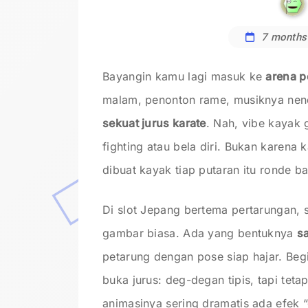
7 months
Bayangin kamu lagi masuk ke
arena p
malam, penonton rame, musiknya nend
sekuat jurus karate
. Nah, vibe kayak 
fighting atau bela diri. Bukan karena
dibuat kayak tiap putaran itu ronde b
Di slot Jepang bertema pertarungan,
gambar biasa. Ada yang bentuknya
sa
petarung dengan pose siap hajar. Beg
buka jurus: deg-degan tipis, tapi tetap
animasinya sering dramatis ada efek “