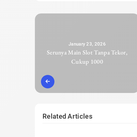
January 23, 2026
Serunya Main Slot Tanpa Tekor,
Cukup 1000
Related Articles