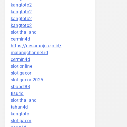
kangtoto2
kangtoto2
kangtoto2
kangtoto2
slot thailand
cermin4d
https://desamojorejo.id/
malangchannel.id
cermin4d
slot online
slot gacor
slot gacor 2025
sbobet88
tisu4d
slot thailand
tahun4d
kangtoto
slot gacor