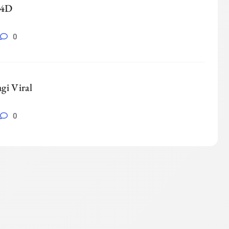
u4D
0
gi Viral
0