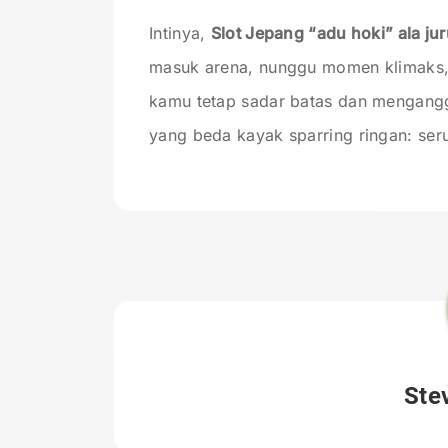
Intinya,
Slot Jepang “adu hoki” ala jur
masuk arena, nunggu momen klimaks, 
kamu tetap sadar batas dan mengangg
yang beda kayak sparring ringan: ser
Ste