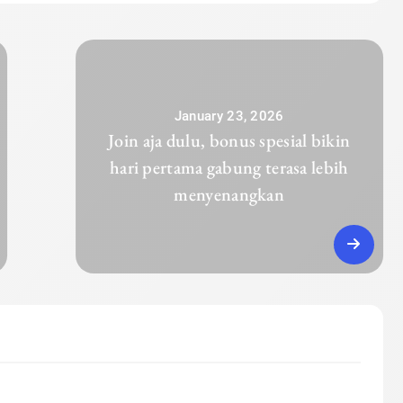
January 23, 2026
Join aja dulu, bonus spesial bikin
hari pertama gabung terasa lebih
menyenangkan