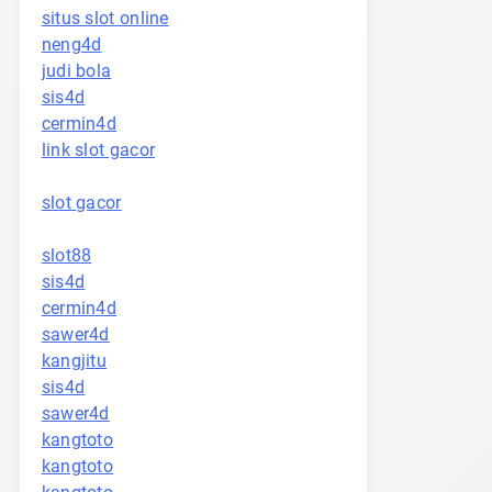
situs slot online
neng4d
judi bola
sis4d
cermin4d
link slot gacor
slot gacor
slot88
sis4d
cermin4d
sawer4d
kangjitu
sis4d
sawer4d
kangtoto
kangtoto