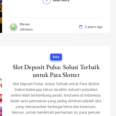
Read More
Steven
2 years ago
Johnson
Bola
Slot Deposit Pulsa: Solusi Terbaik
untuk Para Slotter
Slot Deposit Pulsa: Solusi Terbaik untuk Para Slotter
Dalam beberapa tahun terakhir, industri perjudian
online telah berkembang pesat, terutama di Indonesia.
Salah satu permainan yang paling diminati adalah slot,
yang menawarkan berbagai tema dan keseruan.
Namun, untuk menikmati permainan ini, para pemain