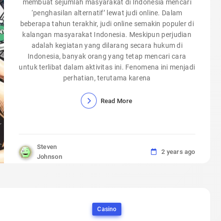
membuat sejumlah masyarakat di Indonesia mencari
‘penghasilan alternatif’ lewat judi online. Dalam
beberapa tahun terakhir, judi online semakin populer di
kalangan masyarakat Indonesia. Meskipun perjudian
adalah kegiatan yang dilarang secara hukum di
Indonesia, banyak orang yang tetap mencari cara
untuk terlibat dalam aktivitas ini. Fenomena ini menjadi
perhatian, terutama karena
Read More
Steven
2 years ago
Johnson
Casino