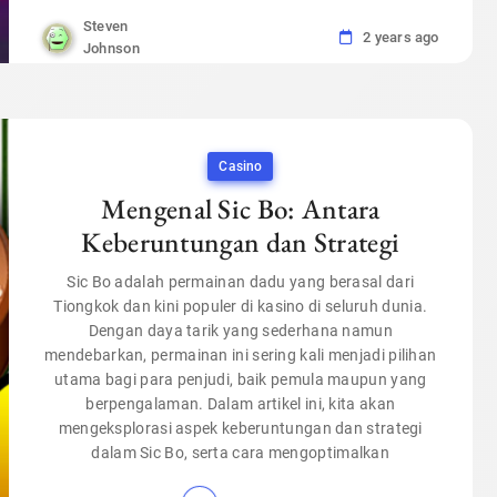
Steven
2 years ago
Johnson
Casino
Mengenal Sic Bo: Antara
Keberuntungan dan Strategi
Sic Bo adalah permainan dadu yang berasal dari
Tiongkok dan kini populer di kasino di seluruh dunia.
Dengan daya tarik yang sederhana namun
mendebarkan, permainan ini sering kali menjadi pilihan
utama bagi para penjudi, baik pemula maupun yang
berpengalaman. Dalam artikel ini, kita akan
mengeksplorasi aspek keberuntungan dan strategi
dalam Sic Bo, serta cara mengoptimalkan