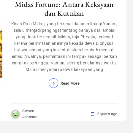
Midas Fortune: Antara Kekayaan
dan Kutukan
Kisah Raja Midas, yang terkenal dalam mitologi Yunani,
selalu menjadi pengingat tentang bahaya dari ambisi
yang tidak terkendali. Midas, raja Phrygia, terkenal
karena permintaan anehnya kepada dewa Dionysus:
bahwa semua yang ia sentuh akan berubah menjadi
emas. Awalnya, permintaan ini tampak sebagai berkah
yang tak terhingga. Namun, seiring berjalannya waktu,
Midas menyadari bahwa kekayaan yang
Read More
Steven
2 years ago
Johnson