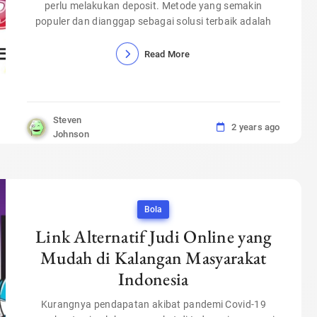
perlu melakukan deposit. Metode yang semakin
populer dan dianggap sebagai solusi terbaik adalah
Read More
Steven
2 years ago
Johnson
Bola
Link Alternatif Judi Online yang
Mudah di Kalangan Masyarakat
Indonesia
Kurangnya pendapatan akibat pandemi Covid-19