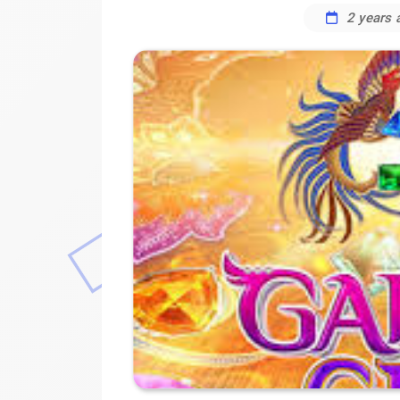
2 years 