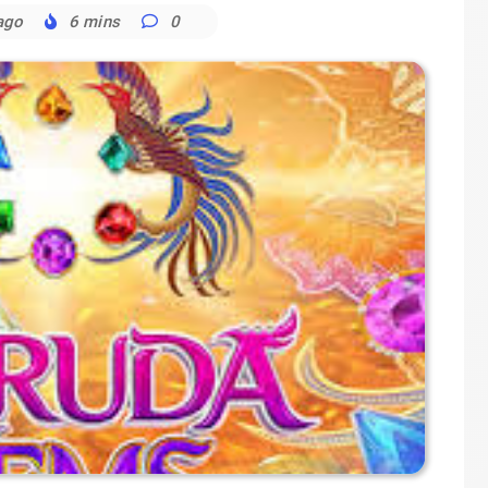
ago
6 mins
0