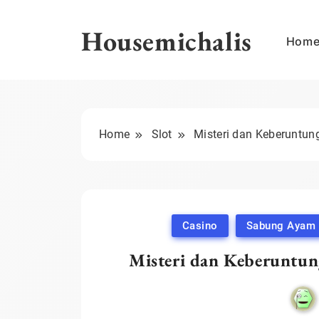
Skip
to
Housemichalis
Hom
content
Home
Slot
Misteri dan Keberuntu
Casino
Sabung Ayam
Misteri dan Keberuntu