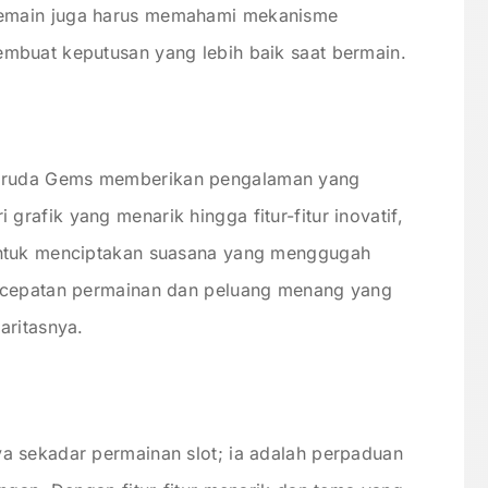
emain juga harus memahami mekanisme
mbuat keputusan yang lebih baik saat bermain.
aruda Gems memberikan pengalaman yang
afik yang menarik hingga fitur-fitur inovatif,
untuk menciptakan suasana yang menggugah
kecepatan permainan dan peluang menang yang
aritasnya.
a sekadar permainan slot; ia adalah perpaduan