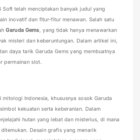
G Soft telah menciptakan banyak judul yang
n inovatif dan fitur-fitur menawan. Salah satu
lah
Garuda Gems
, yang tidak hanya menawarkan
k misteri dan keberuntungan. Dalam artikel ini,
r, dan daya tarik Garuda Gems yang membuatnya
r permainan slot.
i mitologi Indonesia, khususnya sosok Garuda
simbol kekuatan serta keberanian. Dalam
njelajahi hutan yang lebat dan misterius, di mana
 ditemukan. Desain grafis yang menarik