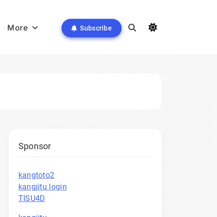
More
Subscribe
Sponsor
kangtoto2
kangjitu login
TISU4D