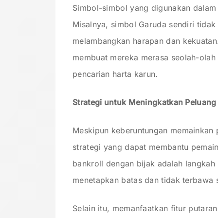
Simbol-simbol yang digunakan dalam
Misalnya, simbol Garuda sendiri tidak
melambangkan harapan dan kekuatan. 
membuat mereka merasa seolah-olah se
pencarian harta karun.
Strategi untuk Meningkatkan Peluang
Meskipun keberuntungan memainkan p
strategi yang dapat membantu pemai
bankroll dengan bijak adalah langkah
menetapkan batas dan tidak terbawa 
Selain itu, memanfaatkan fitur putara