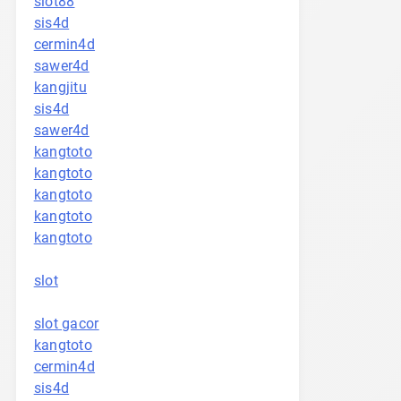
slot88
sis4d
cermin4d
sawer4d
kangjitu
sis4d
sawer4d
kangtoto
kangtoto
kangtoto
kangtoto
kangtoto
slot
slot gacor
kangtoto
cermin4d
sis4d