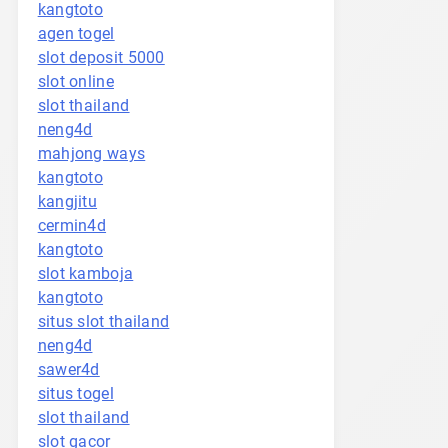
kangtoto
agen togel
slot deposit 5000
slot online
slot thailand
neng4d
mahjong ways
kangtoto
kangjitu
cermin4d
kangtoto
slot kamboja
kangtoto
situs slot thailand
neng4d
sawer4d
situs togel
slot thailand
slot gacor