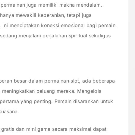
 permainan juga memiliki makna mendalam.
 hanya mewakili keberanian, tetapi juga
Ini menciptakan koneksi emosional bagi pemain,
dang menjalani perjalanan spiritual sekaligus
eran besar dalam permainan slot, ada beberapa
n meningkatkan peluang mereka. Mengelola
 pertama yang penting. Pemain disarankan untuk
suasana.
n gratis dan mini game secara maksimal dapat