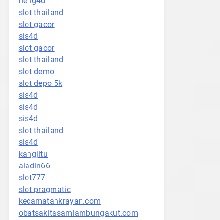
neng4d
slot thailand
slot gacor
sis4d
slot gacor
slot thailand
slot demo
slot depo 5k
sis4d
sis4d
sis4d
slot thailand
sis4d
kangjitu
aladin66
slot777
slot pragmatic
kecamatankrayan.com
obatsakitasamlambungakut.com