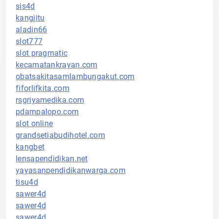
sis4d
kangjitu
aladin66
slot777
slot pragmatic
kecamatankrayan.com
obatsakitasamlambungakut.com
fiforlifkita.com
rsgriyamedika.com
pdampalopo.com
slot online
grandsetiabudihotel.com
kangbet
lensapendidikan.net
yayasanpendidikanwarga.com
tisu4d
sawer4d
sawer4d
sawer4d