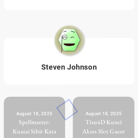
Steven Johnson
August 18, 2025
August 18, 2025
Spellmaster:
Tisu4D Kunci
Kuasai Sihir Kata
Akses Slot Gacor