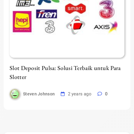
Slot Deposit Pulsa: Solusi Terbaik untuk Para
Slotter
2 years ago
0
Steven Johnson