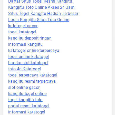
Daftar Situs Togel Resmi Kangjitu
Kangjitu Toto Online Akses 24 Jam
Situs Togel Kangjitu Hadiah Terbesar
Login Kangjitu Situs Toto Online
katatogel gacor
togel katatogel
kangjitu deposit ringan
informasi kangjitu
katatogel online terpercaya
togel online katatogel
bandar slot katatogel
toto 4d Katatogel
togel terpercaya katatogel
kangjitu resmi terpercaya
slot online gacor
kangjitu togel online
togel kangjitu toto
portal resmi katatogel
informasi katatogel