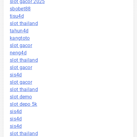
slot gacor 2025
sbobet88
tisu4d
slot thailand
tahun4d
kangtoto
slot gacor
neng4d
slot thailand
slot gacor
sis4d
slot gacor
slot thailand
slot demo
slot depo 5k
sis4d
sis4d
sis4d
slot thailand